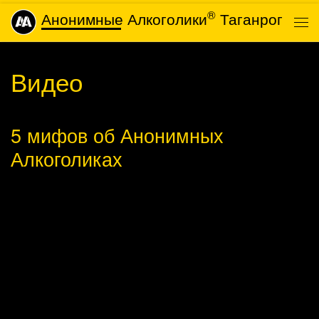
®
Анонимные Алкоголики
Таганрог
Skip to content
Ме
Видео
5 мифов об Анонимных
Алкоголиках