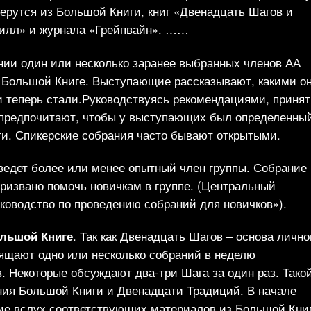
ерутся из Большой Книги, книг «Двенадцать Шагов и
Билл» и журнала «Грейпвайн». ……
нии один или несколько заранее выбранных членов АА
в Большой Книге. Выступающие рассказывают, какими о
ни теперь стали.Руководствуясь рекомендациями, приня
 предпочитают, чтобы у выступающих был определенны
и. Спикерские собрания часто бывают открытыми.
 ведет более или менее опытный член группы. Собрание
призвано помочь новичкам в группе. (Центральный
оводство по проведению собраний для новичков»).
ольшой Книге
. Так как Двенадцать Шагов – основа лично
вящают одно или несколько собраний в неделю
 Некоторые обсуждают два-три Шага за один раз. Тако
ия Большой Книги и Двенадцати Традиций. В начале
ние вслух соответствующих материалов из Большой Кни