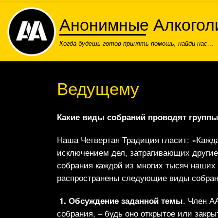
Skip to content
Анонимные Алкогол
Когда будешь готов принять помощь, найди нас…
Ведущему
Какие виды собраний проводят групп
Наша Четвертая Традиция гласит: «Кажда
исключением дел, затрагивающих другие 
собрания каждой из многих тысяч наших 
распространены следующие виды собран
1. Обсуждение заданной темы
. Член А
собрания, – будь оно открытое или закры