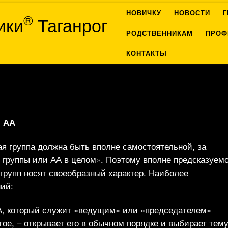
НОВИЧКУ
НОВОСТИ
®
ики
Таганрог
РОДСТВЕННИКАМ
ПРОФ
КОНТАКТЫ
ы АА
я группа должна быть вполне самостоятельной, за
группы или АА в целом». Поэтому вполне предсказуемо
групп носят своеобразный характер. Наиболее
ий:
А, который служит «ведущим» или «председателем»
тое, – открывает его в обычном порядке и выбирает тем